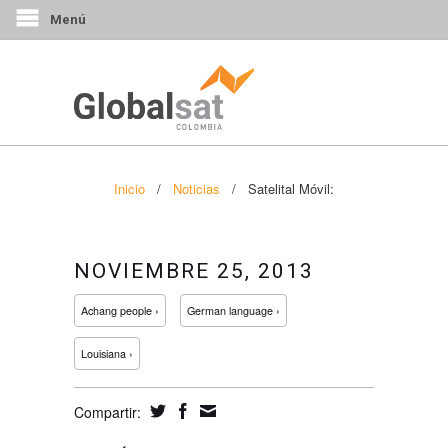
Menú
Inicio
/
Noticias
/
Satelital Móvil:
NOVIEMBRE 25, 2013
Achang people ›
German language ›
Louisiana ›
Compartir: